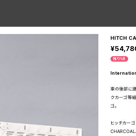
HITCH C
¥54,78
残り1点
Internatio
車の後部に連
クカーゴ等組
ゴ。
ヒッチカーゴは
CHARCOA