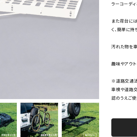
ラーコーディ
また荷台には
く、簡単に持
汚れた物を車
趣味やアウト
※道路交通法
車検や道路
認のうえご使